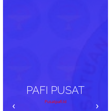
PAFI PUSAT
‹
›
Pusatpafi.id